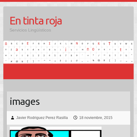
Saltar
al
En tinta roja
contenido
Servicios Lingüísticos
images
Javier Rodriguez Perez Rasilla
18 noviembre, 2015